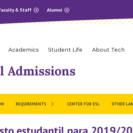
Faculty & Staff
Alumni
Academics
Student Life
About Tech
l Admissions
ON
REQUIREMENTS
CENTER FOR ESL
OTHER LA
sto estudantil para 2019/2