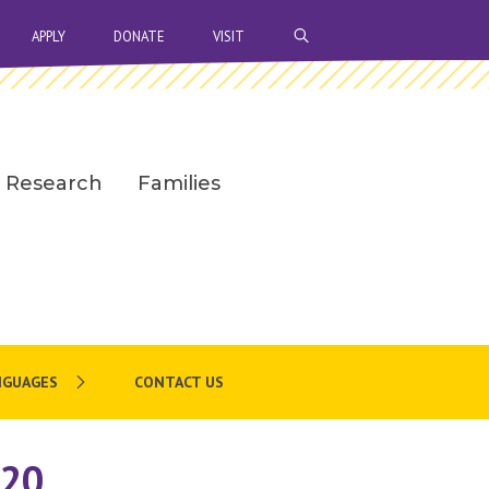
OPEN SEARCH BAR
APPLY
DONATE
VISIT
Research
Families
NGUAGES
CONTACT US
020