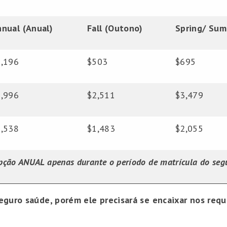
nual (Anual)
Fall (Outono)
Spring/ Sum
1,196
$503
$695
5,996
$2,511
$3,479
3,538
$1,483
$2,055
ção ANUAL apenas durante o período de matrícula do seg
eguro saúde, porém ele precisará se encaixar nos requ