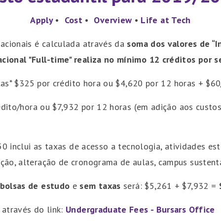
Apply
•
Cost
•
Overview
•
Life at Tech
acionais é calculada através da
soma dos valores de “I
ional "Full-time" realiza no mínimo 12 créditos por 
ças* $325 por crédito hora ou $4,620 por 12 horas + $60
édito/hora ou $7,932 por 12 horas (em adição aos custos
50 inclui as taxas de acesso a tecnologia, atividades e
ão, alteração de cronograma de aulas, campus sustentáv
bolsas de estudo
e
sem taxas
será: $5,261 + $7,932 =
através do link:
Undergraduate Fees - Bursars Office