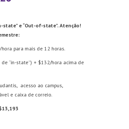
n-state” e “Out-of-state”.
Atenção!
semestre:
/hora para mais de 12 horas.
 de “in-state”) + $132/hora acima de
studantis, acesso ao campus,
el e caixa de correio.
$13,193